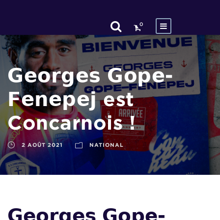
0
𝗚𝗲𝗼𝗿𝗴𝗲𝘀 𝗚𝗼𝗽𝗲-
𝗙𝗲𝗻𝗲𝗽𝗲𝗷 est
Concarnois !
2 AOÛT 2021
NATIONAL
𝗚𝗲𝗼𝗿𝗴𝗲𝘀 𝗚𝗼𝗽𝗲-