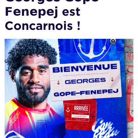
𝗙𝗲𝗻𝗲𝗽𝗲𝗷 est
Concarnois !