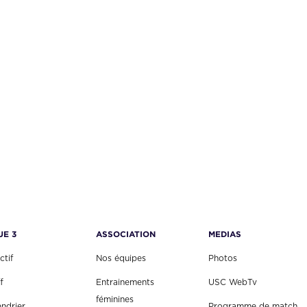
UE 3
ASSOCIATION
MEDIAS
ctif
Nos équipes
Photos
f
Entrainements
USC WebTv
féminines
endrier
Programme de match