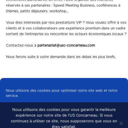
réservés à ses partenaires : Speed Meeting Business, conférences à
thèmes, petits déjeuners, workshop…
Vous êtes intéressés par nos prestations VIP ? Vous voulez offrir à vos
clients et à vos collaborateurs une expérience premium dans un cadre
sortant de l’entreprise ou rencontrer les acteurs économiques locaux ?
Contactez-nous à
partenariat@usc-concarneau.com
Nous ferons suite à votre demande dans les délais les plus brefs.
Nous utilisons des cookies pour optimiser notre site web et notre
service.
Nous utilisons des cookies pour vous garantir la meilleure
Tous les cookies
expérience sur notre site de l'US Concarneau. Si vous
© 2024 US CONCARNEAU, TOUS DROITS
continuez à utiliser ce site, nous supposerons que vous en
RÉSERVÉS.
MENTIONS LÉGALES
•
Refuser
êtes satisfait.