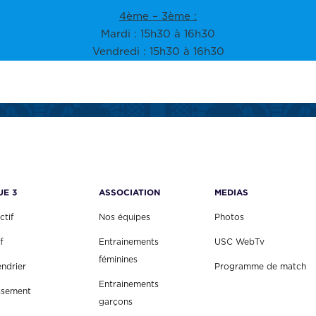
4ème – 3ème :
Mardi : 15h30 à 16h30
Vendredi : 15h30 à 16h30
UE 3
ASSOCIATION
MEDIAS
ctif
Nos équipes
Photos
f
Entrainements
USC WebTv
féminines
endrier
Programme de match
Entrainements
ssement
garçons