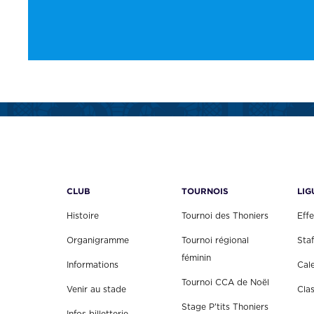
CLUB
TOURNOIS
LIG
Histoire
Tournoi des Thoniers
Effe
Organigramme
Tournoi régional
Staf
féminin
Informations
Cal
Tournoi CCA de Noël
Venir au stade
Cla
Stage P'tits Thoniers