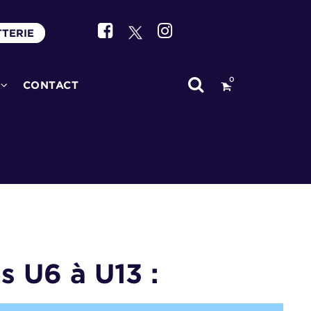
TTERIE
0
CONTACT
es
U6 à U13 :