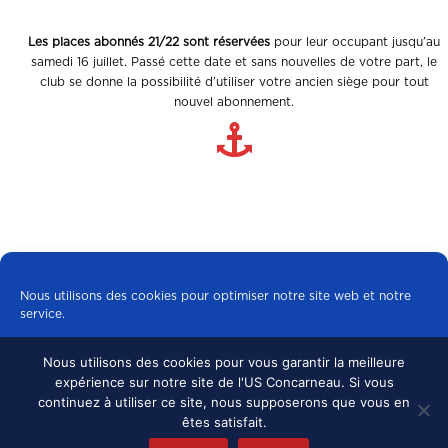
Les places abonnés 21/22 sont réservées
pour leur occupant jusqu’au
samedi 16 juillet. Passé cette date et sans nouvelles de votre part, le
club se donne la possibilité d’utiliser votre ancien siège pour tout
nouvel abonnement.
Nous utilisons des cookies pour optimiser notre site web et notre
service.
Nous utilisons des cookies pour vous garantir la meilleure
Tous les cookies
expérience sur notre site de l'US Concarneau. Si vous
© 2024 US CONCARNEAU, TOUS DROITS
continuez à utiliser ce site, nous supposerons que vous en
RÉSERVÉS.
MENTIONS LÉGALES
•
Refuser
êtes satisfait.
CONFIDENTIALITÉ