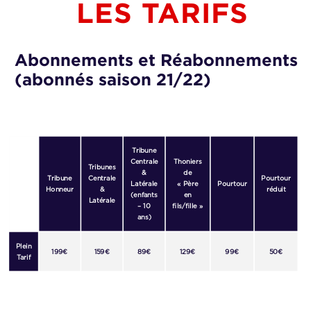
LES TARIFS
Abonnements et Réabonnements
(abonnés saison 21/22)
Tribune
Centrale
Thoniers
Tribunes
&
de
Tribune
Centrale
Pourtour
Latérale
« Père
Pourtour
Honneur
&
réduit
(enfants
en
Latérale
– 10
fils/fille »
ans)
Plein
199€
159€
89€
129€
99€
50€
Tarif