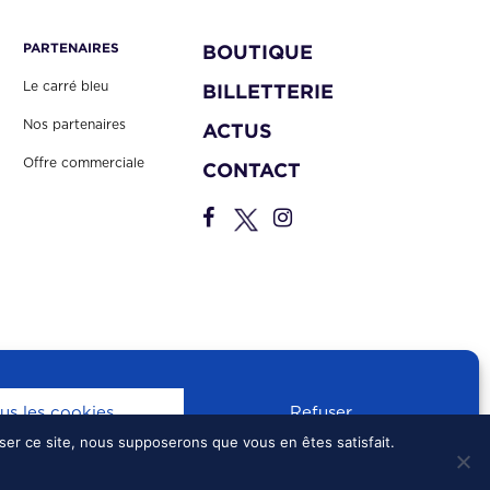
PARTENAIRES
BOUTIQUE
Le carré bleu
BILLETTERIE
Nos partenaires
ACTUS
Offre commerciale
CONTACT
us les cookies
Refuser
iser ce site, nous supposerons que vous en êtes satisfait.
S
•
CONFIDENTIALITÉ