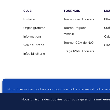
CLUB
TOURNOIS
LIG
Histoire
Tournoi des Thoniers
Effe
Organigramme
Tournoi régional
Staf
féminin
Informations
Cal
Tournoi CCA de Noël
Venir au stade
Cla
Stage P'tits Thoniers
Infos billetterie
Nous utilisons des cookies pour optimiser notre site web et notre serv
Nous utilisons des cookies pour vous garantir la meilleur
© 2024 US CONCARN
Politique de cookies
mentions légales