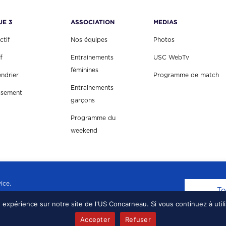
UE 3
ASSOCIATION
MEDIAS
ctif
Nos équipes
Photos
f
Entrainements
USC WebTv
féminines
endrier
Programme de match
Entrainements
ssement
garçons
Programme du
weekend
ice.
To
e expérience sur notre site de l'US Concarneau. Si vous continuez à util
EAU, TOUS DROITS RÉSERVÉS.
MENTIONS LÉGALE
Accepter
Refuser