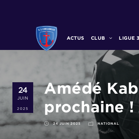
ACTUS
CLUB
LIGUE 
Amédé Kabo
24
JUIN
prochaine !
2025
24 JUIN 2025
NATIONAL