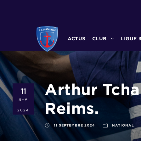
ACTUS
CLUB
LIGUE 
Arthur Tcha
11
SEP
Reims.
2024
11 SEPTEMBRE 2024
NATIONAL