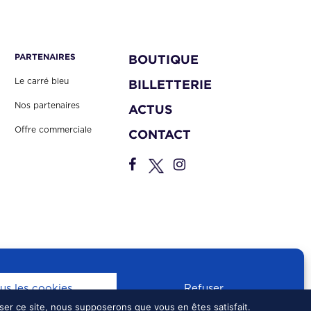
PARTENAIRES
BOUTIQUE
Le carré bleu
BILLETTERIE
Nos partenaires
ACTUS
Offre commerciale
CONTACT
us les cookies
Refuser
iser ce site, nous supposerons que vous en êtes satisfait.