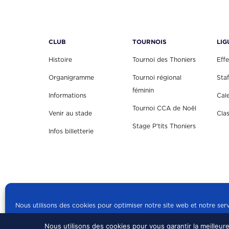
CLUB
TOURNOIS
LIG
Histoire
Tournoi des Thoniers
Effe
Organigramme
Tournoi régional
Staf
féminin
Informations
Cal
Tournoi CCA de Noël
Venir au stade
Cla
Stage P'tits Thoniers
Infos billetterie
Nous utilisons des cookies pour optimiser notre site web et notre serv
Nous utilisons des cookies pour vous garantir la meilleur