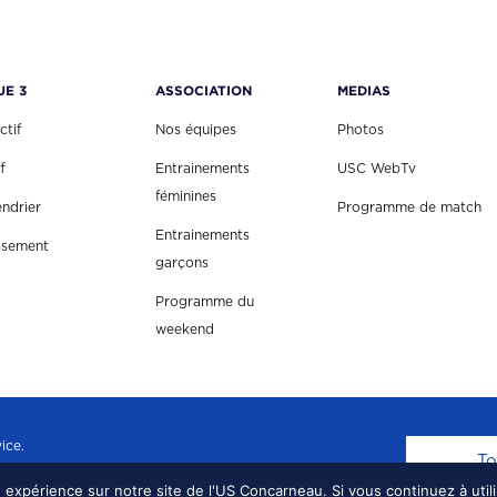
UE 3
ASSOCIATION
MEDIAS
ctif
Nos équipes
Photos
f
Entrainements
USC WebTv
féminines
endrier
Programme de match
Entrainements
ssement
garçons
Programme du
weekend
ice.
To
e expérience sur notre site de l'US Concarneau. Si vous continuez à util