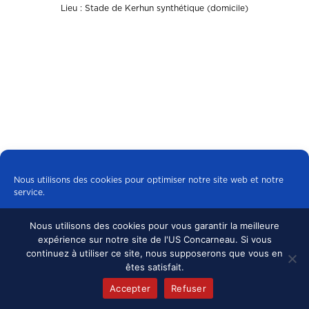
Lieu : Stade de Kerhun synthétique (domicile)
Nous utilisons des cookies pour optimiser notre site web et notre
service.
© 2024 US CONCARNEAU, TOUS DROITS
RÉSERVÉS.
MENTIONS LÉGALES
•
Nous utilisons des cookies pour vous garantir la meilleure
Tous les cookies
expérience sur notre site de l'US Concarneau. Si vous
CONFIDENTIALITÉ
continuez à utiliser ce site, nous supposerons que vous en
Refuser
êtes satisfait.
Accepter
Refuser
Politique de cookies
mentions légales