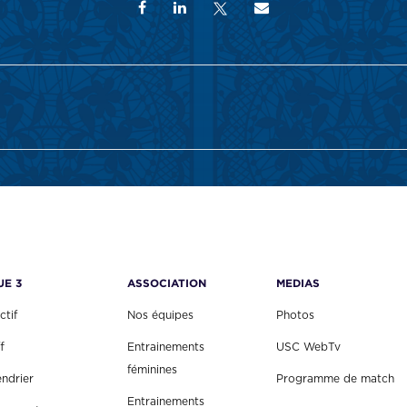
UE 3
ASSOCIATION
MEDIAS
ctif
Nos équipes
Photos
f
Entrainements
USC WebTv
féminines
endrier
Programme de match
Entrainements