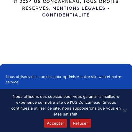
© 2024 US CONCARNEAU, TOUS DROITS
RÉSERVÉS.
MENTIONS LÉGALES
•
CONFIDENTIALITÉ
Nous utilisons des cookies pour optimiser notre site web et notre
service.
Nous utilisons des cookies pour vous garantir la meilleure
Tous les cookies
expérience sur notre site de l'US Concarneau. Si vous
continuez à utiliser ce site, nous supposerons que vous en
Refuser
êtes satisfait.
Accepter
Refuser
Politique de cookies
mentions légales