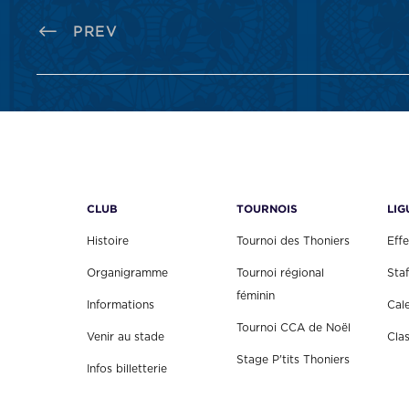
PREV
CLUB
TOURNOIS
LIG
Histoire
Tournoi des Thoniers
Effe
Organigramme
Tournoi régional
Staf
féminin
Informations
Cal
Tournoi CCA de Noël
Venir au stade
Cla
Stage P'tits Thoniers
Infos billetterie