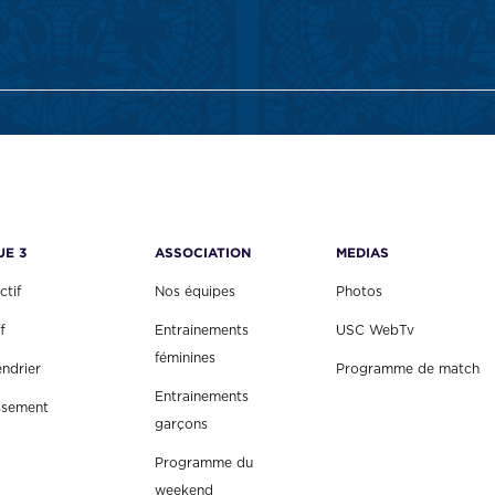
UE 3
ASSOCIATION
MEDIAS
ctif
Nos équipes
Photos
f
Entrainements
USC WebTv
féminines
endrier
Programme de match
Entrainements
ssement
garçons
Programme du
weekend