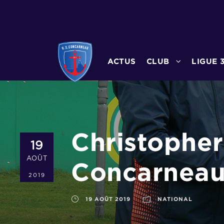
ACTUS
CLUB
LIGUE 
Christopher
19
AOÛT
Concarnea
2019
19 AOÛT 2019
NATIONAL