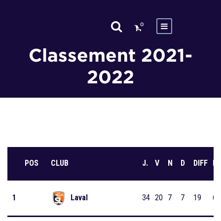
0
Classement 2021-
2022
POS
CLUB
J.
V
N
D
DIFF
P
1
Laval
34
20
7
7
19
67