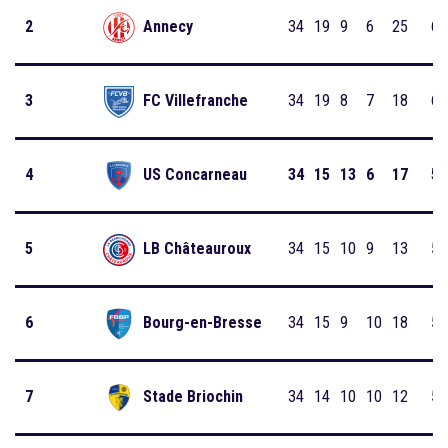
2
Annecy
34
19
9
6
25
66
3
FC Villefranche
34
19
8
7
18
65
4
US Concarneau
34
15
13
6
17
58
5
LB Châteauroux
34
15
10
9
13
55
6
Bourg-en-Bresse
34
15
9
10
18
54
7
Stade Briochin
34
14
10
10
12
52