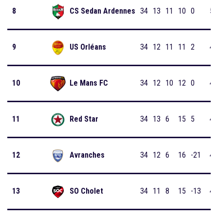
8
CS Sedan Ardennes
34
13
11
10
0
50
9
US Orléans
34
12
11
11
2
47
10
Le Mans FC
34
12
10
12
0
46
11
Red Star
34
13
6
15
5
44
12
Avranches
34
12
6
16
-21
42
13
SO Cholet
34
11
8
15
-13
41