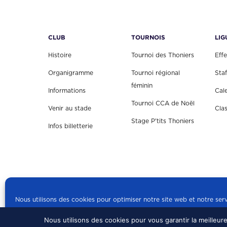
CLUB
TOURNOIS
LIG
Histoire
Tournoi des Thoniers
Effe
Organigramme
Tournoi régional
Staf
féminin
Informations
Cal
Tournoi CCA de Noël
Venir au stade
Cla
Stage P'tits Thoniers
Infos billetterie
Nous utilisons des cookies pour optimiser notre site web et notre serv
Nous utilisons des cookies pour vous garantir la meilleur
© 2024 US CONCARN