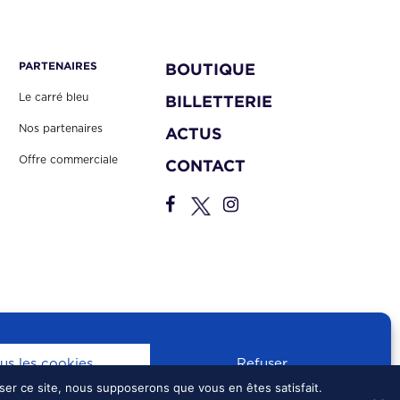
PARTENAIRES
BOUTIQUE
Le carré bleu
BILLETTERIE
Nos partenaires
ACTUS
Offre commerciale
CONTACT
us les cookies
Refuser
iser ce site, nous supposerons que vous en êtes satisfait.
S
•
CONFIDENTIALITÉ