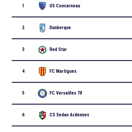
1
US Concarneau
2
Dunkerque
3
Red Star
4
FC Martigues
5
FC Versailles 78
6
CS Sedan Ardennes