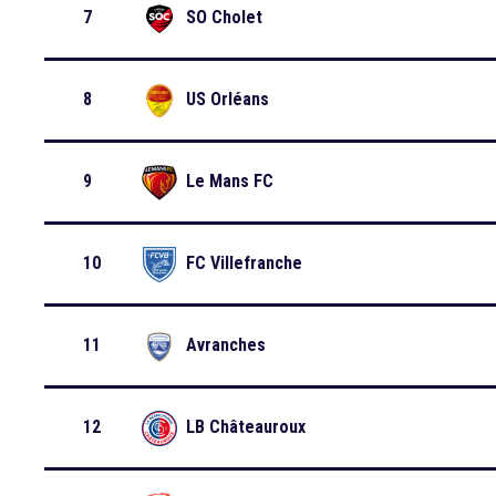
7
SO Cholet
8
US Orléans
9
Le Mans FC
10
FC Villefranche
11
Avranches
12
LB Châteauroux