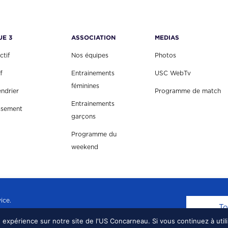
UE 3
ASSOCIATION
MEDIAS
ctif
Nos équipes
Photos
f
Entrainements
USC WebTv
féminines
endrier
Programme de match
Entrainements
ssement
garçons
Programme du
weekend
ice.
To
e expérience sur notre site de l'US Concarneau. Si vous continuez à util
EAU, TOUS DROITS RÉSERVÉS.
MENTIONS LÉGALE