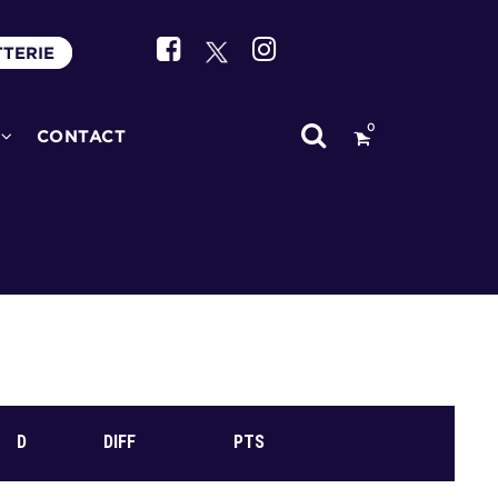
TTERIE
0
CONTACT
D
DIFF
PTS