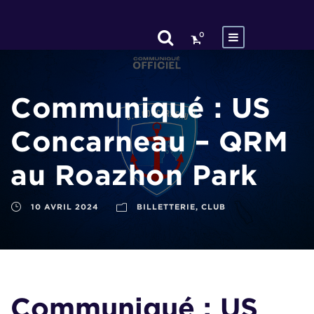
0
Communiqué : US
Concarneau – QRM
au Roazhon Park
10 AVRIL 2024
BILLETTERIE
,
CLUB
Communiqué : US