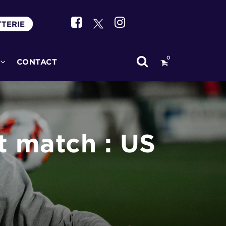
TTERIE
0
CONTACT
t match : US