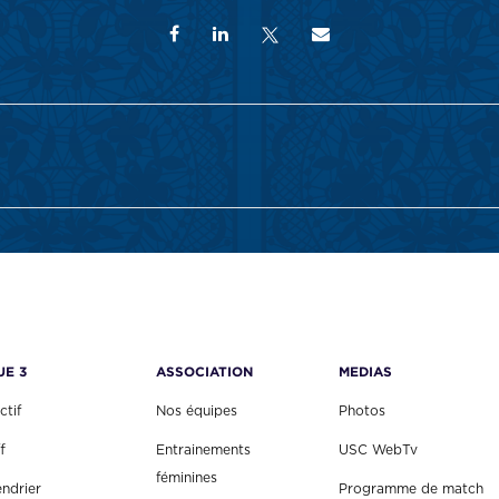
UE 3
ASSOCIATION
MEDIAS
ctif
Nos équipes
Photos
f
Entrainements
USC WebTv
féminines
endrier
Programme de match