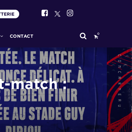
TTERIE
0
CONTACT
t-match :