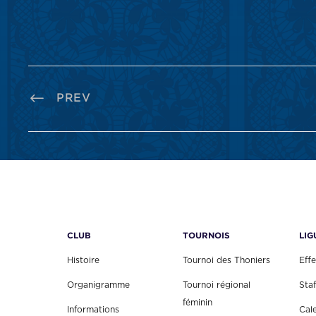
PREV
CLUB
TOURNOIS
LIG
Histoire
Tournoi des Thoniers
Effe
Organigramme
Tournoi régional
Staf
féminin
Informations
Cal