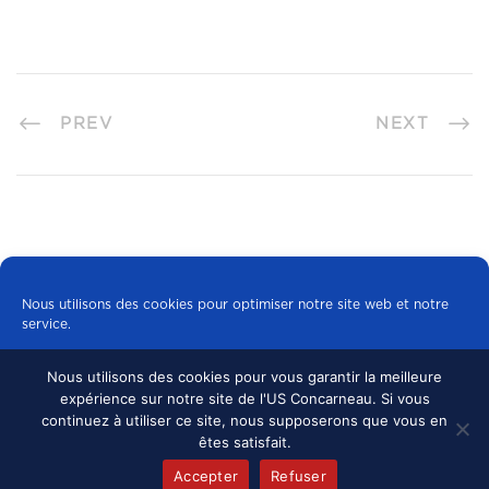
PREV
NEXT
Nous utilisons des cookies pour optimiser notre site web et notre
service.
Nous utilisons des cookies pour vous garantir la meilleure
Tous les cookies
expérience sur notre site de l'US Concarneau. Si vous
© 2024 US CONCARNEAU, TOUS DROITS
continuez à utiliser ce site, nous supposerons que vous en
RÉSERVÉS.
MENTIONS LÉGALES
•
Refuser
êtes satisfait.
CONFIDENTIALITÉ
Accepter
Refuser
Politique de cookies
mentions légales