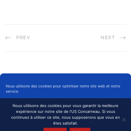
PREV
NEXT
Nous utilisons des cookies pour optimiser notre site web et notre
service.
Nous utilisons des cookies pour vous garantir la meilleure
Tous les cookies
expérience sur notre site de l'US Concarneau. Si vous
© 2024 US CONCARNEAU, TOUS DROITS
continuez à utiliser ce site, nous supposerons que vous en
RÉSERVÉS.
MENTIONS LÉGALES
•
Refuser
êtes satisfait.
CONFIDENTIALITÉ