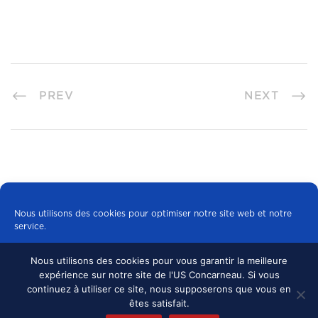
PREV
NEXT
Nous utilisons des cookies pour optimiser notre site web et notre
service.
Nous utilisons des cookies pour vous garantir la meilleure
Tous les cookies
expérience sur notre site de l'US Concarneau. Si vous
© 2024 US CONCARNEAU, TOUS DROITS
continuez à utiliser ce site, nous supposerons que vous en
RÉSERVÉS.
MENTIONS LÉGALES
•
Refuser
êtes satisfait.
CONFIDENTIALITÉ