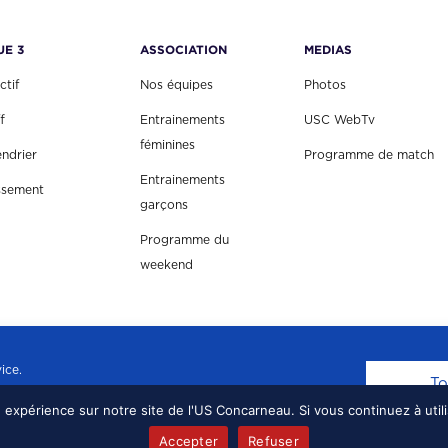
UE 3
ASSOCIATION
MEDIAS
ctif
Nos équipes
Photos
f
Entrainements
USC WebTv
féminines
endrier
Programme de match
Entrainements
ssement
garçons
Programme du
weekend
ice.
To
e expérience sur notre site de l'US Concarneau. Si vous continuez à util
EAU, TOUS DROITS RÉSERVÉS.
MENTIONS LÉGALE
Accepter
Refuser