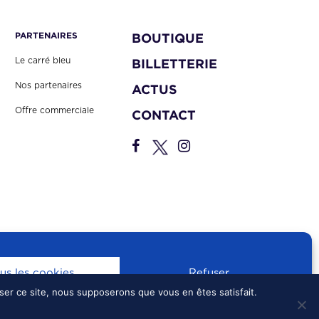
PARTENAIRES
BOUTIQUE
Le carré bleu
BILLETTERIE
Nos partenaires
ACTUS
Offre commerciale
CONTACT
us les cookies
Refuser
iser ce site, nous supposerons que vous en êtes satisfait.
S
•
CONFIDENTIALITÉ