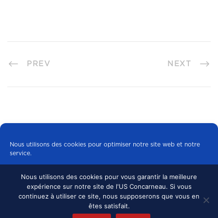
PREV
NEXT
Nous utilisons des cookies pour optimiser notre site web et notre
service.
Nous utilisons des cookies pour vous garantir la meilleure
Tous les cookies
expérience sur notre site de l'US Concarneau. Si vous
© 2024 US CONCARNEAU, TOUS DROITS
continuez à utiliser ce site, nous supposerons que vous en
RÉSERVÉS.
MENTIONS LÉGALES
•
Refuser
êtes satisfait.
CONFIDENTIALITÉ