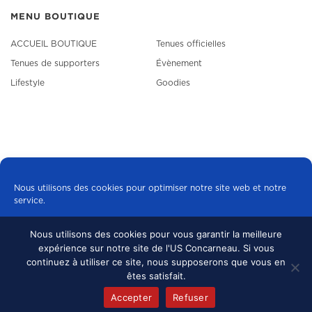
MENU BOUTIQUE
ACCUEIL BOUTIQUE
Tenues officielles
Tenues de supporters
Évènement
Lifestyle
Goodies
Nous utilisons des cookies pour optimiser notre site web et notre
service.
Nous utilisons des cookies pour vous garantir la meilleure
Tous les cookies
expérience sur notre site de l'US Concarneau. Si vous
© 2024 US CONCARNEAU, TOUS DROITS
continuez à utiliser ce site, nous supposerons que vous en
RÉSERVÉS.
MENTIONS LÉGALES
•
Refuser
êtes satisfait.
CONFIDENTIALITÉ
Accepter
Refuser
Politique de cookies
mentions légales