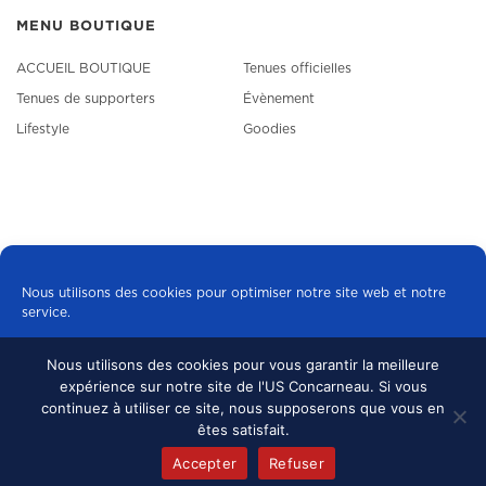
MENU BOUTIQUE
ACCUEIL BOUTIQUE
Tenues officielles
Tenues de supporters
Évènement
Lifestyle
Goodies
Nous utilisons des cookies pour optimiser notre site web et notre
service.
Nous utilisons des cookies pour vous garantir la meilleure
Tous les cookies
expérience sur notre site de l'US Concarneau. Si vous
© 2024 US CONCARNEAU, TOUS DROITS
continuez à utiliser ce site, nous supposerons que vous en
RÉSERVÉS.
MENTIONS LÉGALES
•
Refuser
êtes satisfait.
CONFIDENTIALITÉ
Accepter
Refuser
Politique de cookies
mentions légales