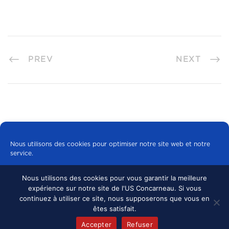
PREV
NEXT
Nous utilisons des cookies pour optimiser notre site web et notre
service.
Nous utilisons des cookies pour vous garantir la meilleure
Tous les cookies
expérience sur notre site de l'US Concarneau. Si vous
© 2024 US CONCARNEAU, TOUS DROITS
continuez à utiliser ce site, nous supposerons que vous en
RÉSERVÉS.
MENTIONS LÉGALES
•
Refuser
êtes satisfait.
CONFIDENTIALITÉ
Accepter
Refuser
Politique de cookies
mentions légales