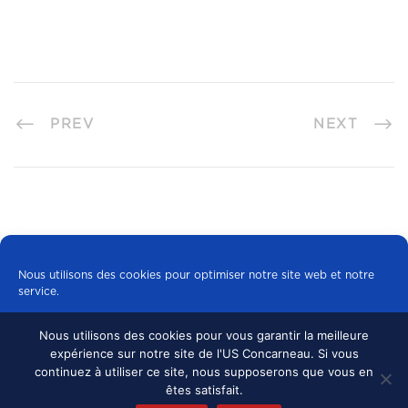
PREV
NEXT
Nous utilisons des cookies pour optimiser notre site web et notre
service.
Nous utilisons des cookies pour vous garantir la meilleure
Tous les cookies
expérience sur notre site de l'US Concarneau. Si vous
© 2024 US CONCARNEAU, TOUS DROITS
continuez à utiliser ce site, nous supposerons que vous en
RÉSERVÉS.
MENTIONS LÉGALES
•
Refuser
êtes satisfait.
CONFIDENTIALITÉ