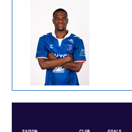
SAISON
CLUB
GOALS