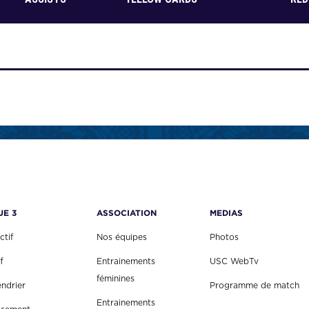
UE 3
ASSOCIATION
MEDIAS
ctif
Nos équipes
Photos
f
Entrainements
USC WebTv
féminines
endrier
Programme de match
Entrainements