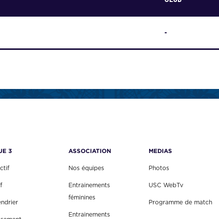
-
UE 3
ASSOCIATION
MEDIAS
ctif
Nos équipes
Photos
f
Entrainements
USC WebTv
féminines
endrier
Programme de match
Entrainements