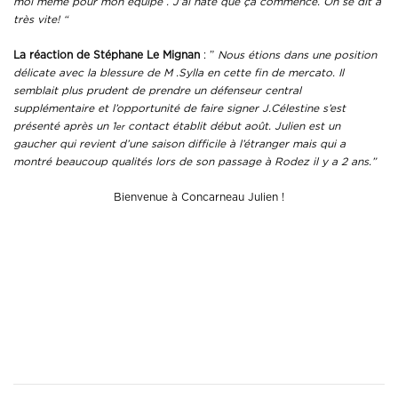
moi même pour mon équipe . J’ai hâte que ça commence. On se dit à
très vite! “
La réaction de Stéphane Le Mignan
: ”
Nous étions dans une position
délicate avec la blessure de M .Sylla en cette fin de mercato. Il
semblait plus prudent de prendre un défenseur central
supplémentaire et l’opportunité de faire signer J.Célestine s’est
présenté après un 1
contact établit début août. Julien est un
er
gaucher qui revient d’une saison difficile à l’étranger mais qui a
montré beaucoup qualités lors de son passage à Rodez il y a 2 ans.”
Bienvenue à Concarneau Julien !