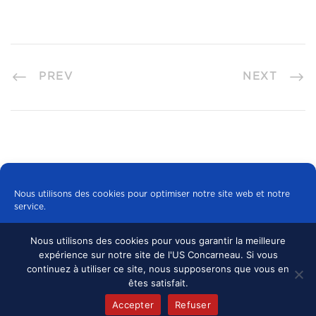
PREV
NEXT
Nous utilisons des cookies pour optimiser notre site web et notre
service.
Nous utilisons des cookies pour vous garantir la meilleure
Tous les cookies
expérience sur notre site de l'US Concarneau. Si vous
© 2024 US CONCARNEAU, TOUS DROITS
continuez à utiliser ce site, nous supposerons que vous en
RÉSERVÉS.
MENTIONS LÉGALES
•
Refuser
êtes satisfait.
CONFIDENTIALITÉ
Accepter
Refuser
Politique de cookies
mentions légales