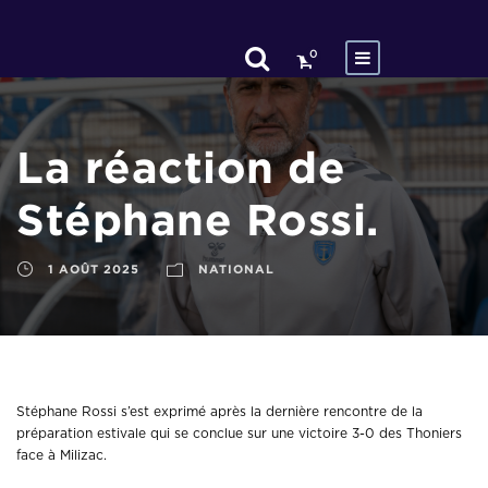
0
La réaction de
Stéphane Rossi.
1 AOÛT 2025
NATIONAL
Stéphane Rossi s’est exprimé après la dernière rencontre de la
préparation estivale qui se conclue sur une victoire 3-0 des Thoniers
face à Milizac.