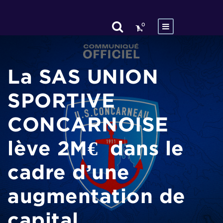
0
La SAS UNION
SPORTIVE
CONCARNOISE
lève 2M€ dans le
cadre d’une
augmentation de
capital.