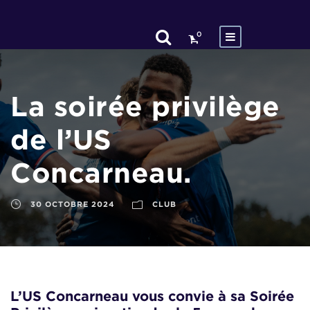
0
La soirée privilège
de l’US
Concarneau.
30 OCTOBRE 2024
CLUB
L’US Concarneau vous convie à sa Soirée