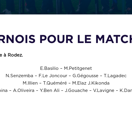
NOIS POUR LE MATC
ce à Rodez.
E.Basilio – M.Petitgenet
N.Senzemba – F.Le Joncour – G.Gégousse – T.Lagadec
M.Illien – T.Quéméré – M.Elaz J.Kikonda
ina – A.Oliveira – Y.Ben Ali – J.Gouache – V.Lavigne – K.Da