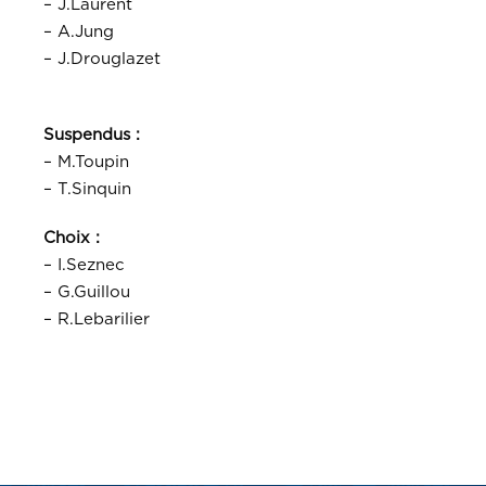
– J.Laurent
– A.Jung
– J.Drouglazet
Suspendus :
– M.Toupin
– T.Sinquin
Choix :
– I.Seznec
– G.Guillou
– R.Lebarilier