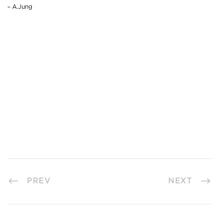
– A.Jung
PREV
NEXT