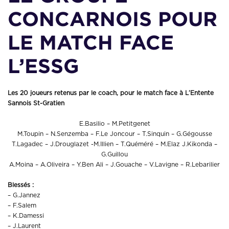
CONCARNOIS POUR
LE MATCH FACE
L’ESSG
Les 20 joueurs retenus par le coach, pour le match face à L’Entente
Sannois St-Gratien
E.Basilio – M.Petitgenet
M.Toupin – N.Senzemba – F.Le Joncour – T.Sinquin – G.Gégousse
T.Lagadec – J.Drouglazet -M.Illien – T.Quéméré – M.Elaz J.Kikonda –
G.Guillou
A.Moina – A.Oliveira – Y.Ben Ali – J.Gouache – V.Lavigne – R.Lebarilier
Blessés :
– G.Jannez
– F.Salem
– K.Damessi
– J.Laurent