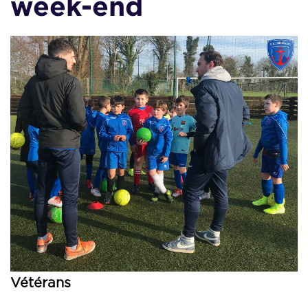
week-end
Vétérans