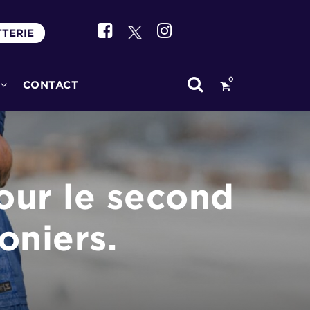
TTERIE
0
CONTACT
our le second
oniers.