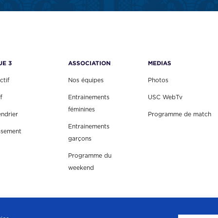
UE 3
ASSOCIATION
MEDIAS
ctif
Nos équipes
Photos
f
Entrainements
USC WebTv
féminines
endrier
Programme de match
Entrainements
ssement
garçons
Programme du
weekend