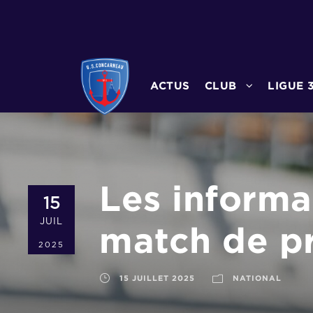
ACTUS
CLUB
LIGUE 
Les informa
15
JUIL
match de pr
2025
15 JUILLET 2025
NATIONAL