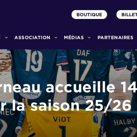
BOUTIQUE
BILLE
3
ASSOCIATION
MÉDIAS
PARTENAIRES
neau accueille 14
r la saison 25/26