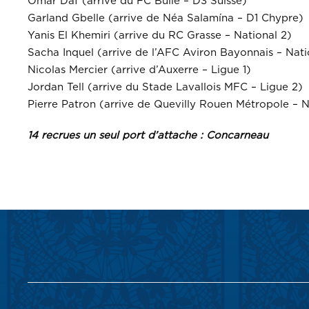
Omar Daf (arrive du FC Bulle – D3 Suisse)
Garland Gbelle (arrive de Néa Salamína – D1 Chypre)
Yanis El Khemiri (arrive du RC Grasse – National 2)
Sacha Inquel (arrive de l’AFC Aviron Bayonnais – Nati
Nicolas Mercier (arrive d’Auxerre – Ligue 1)
Jordan Tell (arrive du Stade Lavallois MFC – Ligue 2)
Pierre Patron (arrive de Quevilly Rouen Métropole – N
14 recrues un seul port d’attache : Concarneau