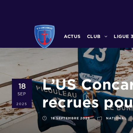
ACTUS
CLUB
LIGUE 
L’US Concar
18
SEP
recrues pou
2025
18 SEPTEMBRE 2025
NATIONAL