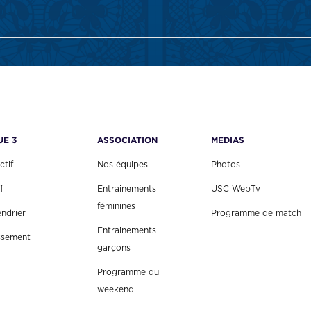
UE 3
ASSOCIATION
MEDIAS
ctif
Nos équipes
Photos
f
Entrainements
USC WebTv
féminines
endrier
Programme de match
Entrainements
ssement
garçons
Programme du
weekend