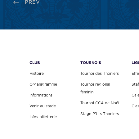
PREV
CLUB
TOURNOIS
LIG
Histoire
Tournoi des Thoniers
Effe
Organigramme
Tournoi régional
Staf
féminin
Informations
Cal
Tournoi CCA de Noël
Venir au stade
Cla
Stage P'tits Thoniers
Infos billetterie