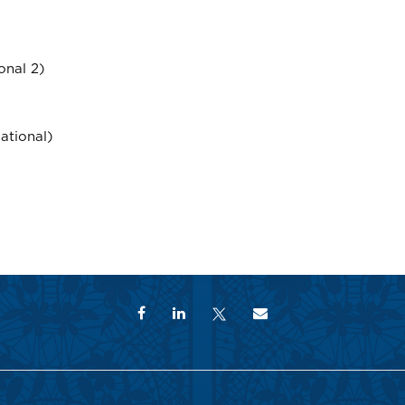
onal 2)
ational)