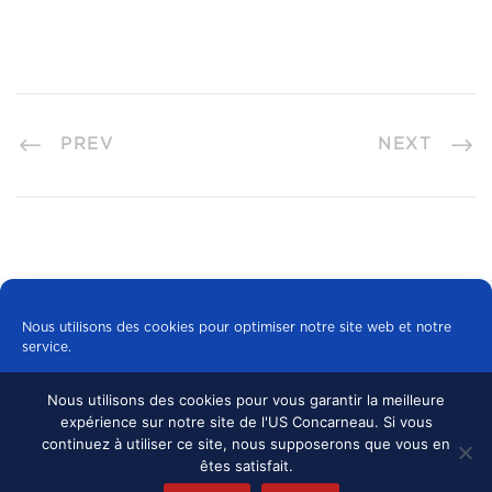
PREV
NEXT
Nous utilisons des cookies pour optimiser notre site web et notre
service.
Nous utilisons des cookies pour vous garantir la meilleure
Tous les cookies
expérience sur notre site de l'US Concarneau. Si vous
© 2024 US CONCARNEAU, TOUS DROITS
continuez à utiliser ce site, nous supposerons que vous en
RÉSERVÉS.
MENTIONS LÉGALES
•
Refuser
êtes satisfait.
CONFIDENTIALITÉ