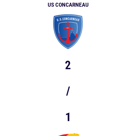
US CONCARNEAU
2
/
1