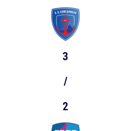
3
/
2