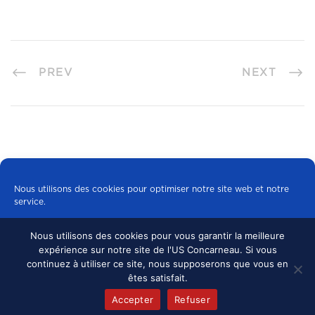
PREV
NEXT
Nous utilisons des cookies pour optimiser notre site web et notre
service.
Nous utilisons des cookies pour vous garantir la meilleure
Tous les cookies
expérience sur notre site de l'US Concarneau. Si vous
© 2024 US CONCARNEAU, TOUS DROITS
continuez à utiliser ce site, nous supposerons que vous en
RÉSERVÉS.
MENTIONS LÉGALES
•
Refuser
êtes satisfait.
CONFIDENTIALITÉ
Accepter
Refuser
Politique de cookies
mentions légales