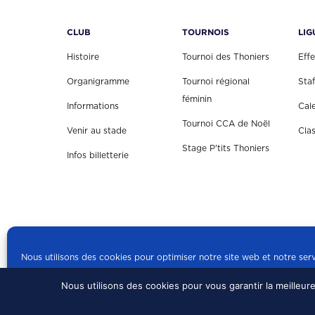
CLUB
TOURNOIS
LIG
Histoire
Tournoi des Thoniers
Effe
Organigramme
Tournoi régional
Staf
féminin
Informations
Cal
Tournoi CCA de Noël
Venir au stade
Cla
Stage P'tits Thoniers
Infos billetterie
Nous utilisons des cookies pour optimiser notre site web et notre serv
Nous utilisons des cookies pour vous garantir la meilleur
© 2024 US CONCARN
Politique de cookies
mentions légales