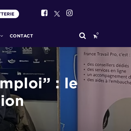
TTERIE
0
CONTACT
mploi” : le
tion