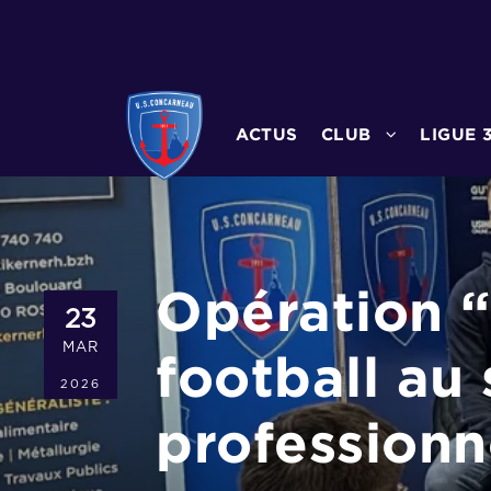
ACTUS
CLUB
LIGUE 
Opération “
23
MAR
football au 
2026
professionn