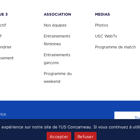
UE 3
ASSOCIATION
MEDIAS
ctif
Nos équipes
Photos
f
Entrainements
USC WebTv
féminines
endrier
Programme de match
Entrainements
ssement
garçons
Programme du
weekend
ice.
To
e expérience sur notre site de l'US Concarneau. Si vous continuez à util
EAU, TOUS DROITS RÉSERVÉS.
MENTIONS LÉGALE
Accepter
Refuser