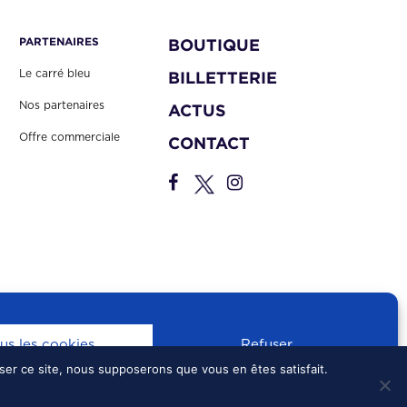
PARTENAIRES
BOUTIQUE
Le carré bleu
BILLETTERIE
Nos partenaires
ACTUS
Offre commerciale
CONTACT
us les cookies
Refuser
iser ce site, nous supposerons que vous en êtes satisfait.
S
•
CONFIDENTIALITÉ