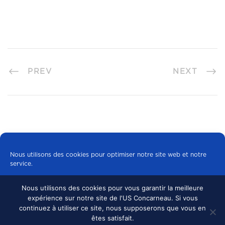
PREV
NEXT
Nous utilisons des cookies pour optimiser notre site web et notre
service.
Nous utilisons des cookies pour vous garantir la meilleure
Tous les cookies
expérience sur notre site de l'US Concarneau. Si vous
© 2024 US CONCARNEAU, TOUS DROITS
continuez à utiliser ce site, nous supposerons que vous en
RÉSERVÉS.
MENTIONS LÉGALES
•
Refuser
êtes satisfait.
CONFIDENTIALITÉ