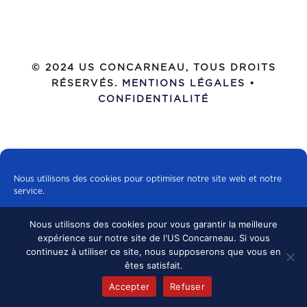
© 2024 US CONCARNEAU, TOUS DROITS
RÉSERVÉS.
MENTIONS LÉGALES
•
CONFIDENTIALITÉ
Nous utilisons des cookies pour optimiser notre site web et notre
service.
Nous utilisons des cookies pour vous garantir la meilleure
Tous les cookies
expérience sur notre site de l'US Concarneau. Si vous
continuez à utiliser ce site, nous supposerons que vous en
Refuser
êtes satisfait.
Accepter
Refuser
Politique de cookies
mentions légales