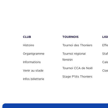
l
e
é
s
t
t
a
i
:
t
4
CLUB
TOURNOIS
LIG
,
:
0
Histoire
Tournoi des Thoniers
Effe
6
0
Organigramme
Tournoi régional
Staf
,
€
féminin
Informations
Cal
0
.
Tournoi CCA de Noël
0
Venir au stade
Cla
€
Stage P'tits Thoniers
Infos billetterie
.