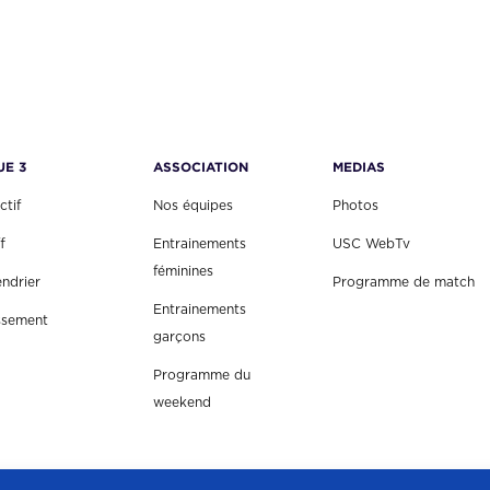
l
e
é
s
t
t
a
i
:
t
4
UE 3
ASSOCIATION
MEDIAS
,
:
0
ctif
Nos équipes
Photos
6
0
f
Entrainements
USC WebTv
,
€
féminines
endrier
Programme de match
0
.
Entrainements
0
ssement
garçons
€
.
Programme du
weekend