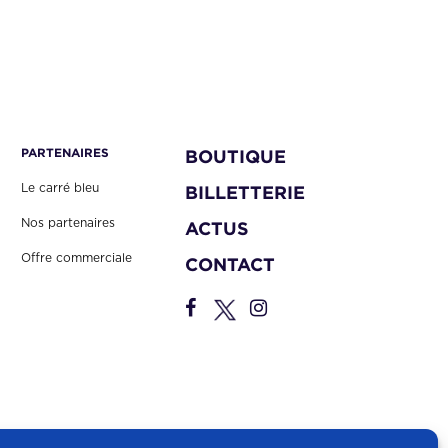
l
e
é
s
t
t
a
i
:
t
2
PARTENAIRES
BOUTIQUE
,
:
0
Le carré bleu
BILLETTERIE
5
0
Nos partenaires
ACTUS
,
€
Offre commerciale
CONTACT
0
.
0
€
.