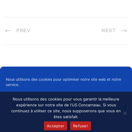
PREV
NEXT
Nous utilisons des cookies pour optimiser notre site web et notre
service.
Nous utilisons des cookies pour vous garantir la meilleure
Tous les cookies
expérience sur notre site de l'US Concarneau. Si vous
© 2024 US CONCARNEAU, TOUS DROITS
continuez à utiliser ce site, nous supposerons que vous en
RÉSERVÉS.
MENTIONS LÉGALES
•
Refuser
êtes satisfait.
CONFIDENTIALITÉ
Accepter
Refuser
Politique de cookies
mentions légales