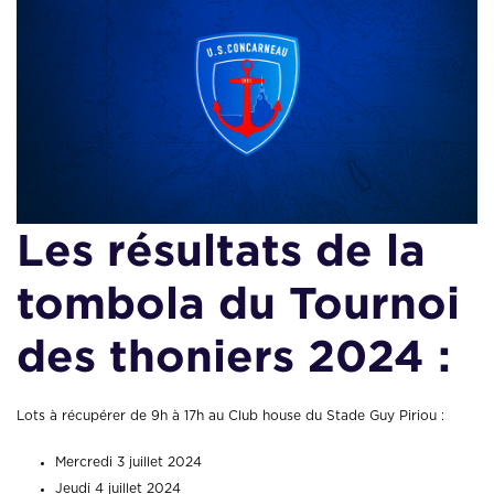
Les résultats de la
tombola du Tournoi
des thoniers 2024 :
Lots à récupérer de 9h à 17h au Club house du Stade Guy Piriou :
Mercredi 3 juillet 2024
Jeudi 4 juillet 2024