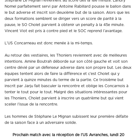
Stéphane Le Mignan reviennent au score dès la 18e minute. Landry
Nomel parfaitement servi par Antoine Rabillard pousse le ballon dans
le but adverse et inscrit son deuxième but de la saison. Alors que les
deux formations semblent se diriger vers un score de parité à la
pause, le SO Cholet parvient à obtenir un penalty à la 45e minute.
Vincent Viot est pris à contre pied et le SOC reprend l’avantage.
L’US Concarneau est donc menée à la mi-temps.
Au retour des vestiaires, les Thoniers reviennent avec de meilleures
intentions. Amine Boutrah déborde sur son côté gauche et voit son
centre dévié par un défenseur adverse dans son propre but. Les deux
équipes tentent alors de faire la différence et c’est Cholet qui y
parvient à quinze minutes du terme de la partie. Ce troisième but
inscrit par Jarju fait basculer la rencontre et oblige les Concarnois à
tenter le tout pour le tout. Malgré des situations intéressantes pour
les Thoniers, Cholet parvient à inscrire un quatrième but qui vient
sceller l’issue de la rencontre.
Les hommes de Stéphane Le Mignan subissent leur première défaite
de la saison face à un adversaire solide.
Prochain match avec la réception de l’US Avranches, lundi 20