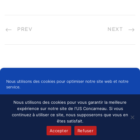
PREV
NEXT
Nous utilisons des cookies pour optimiser notre site web et notre
service.
Nous utilisons des cookies pour vous garantir la meilleure
Tous les cookies
expérience sur notre site de l'US Concarneau. Si vous
© 2024 US CONCARNEAU, TOUS DROITS
continuez à utiliser ce site, nous supposerons que vous en
RÉSERVÉS.
MENTIONS LÉGALES
•
Refuser
êtes satisfait.
CONFIDENTIALITÉ
Accepter
Refuser
Politique de cookies
mentions légales