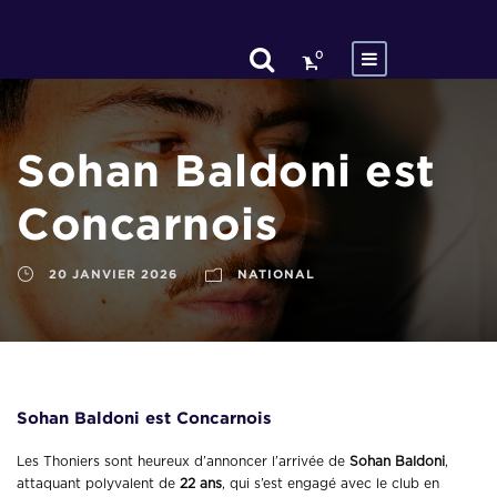
0
Sohan Baldoni est
Concarnois
20 JANVIER 2026
NATIONAL
Sohan Baldoni est Concarnois
Les Thoniers sont heureux d’annoncer l’arrivée de
Sohan Baldoni
,
attaquant polyvalent de
22 ans
, qui s’est engagé avec le club en