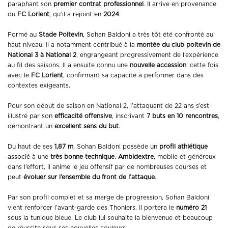
paraphant son
premier contrat professionnel
. Il arrive en provenance
du
FC Lorient
, qu’il a rejoint en
2024
.
Formé au
Stade Poitevin
, Sohan Baldoni a très tôt été confronté au
haut niveau. Il a notamment contribué à la
montée du club poitevin de
National 3 à National 2
, engrangeant progressivement de l’expérience
au fil des saisons. Il a ensuite connu une
nouvelle accession
, cette fois
avec le
FC Lorient
, confirmant sa capacité à performer dans des
contextes exigeants.
Pour son début de saison en National 2, l’attaquant de 22 ans s’est
illustré par son
efficacité offensive
, inscrivant
7 buts en 10 rencontres
,
démontrant un
excellent sens du but
.
Du haut de ses
1,87 m
, Sohan Baldoni possède un
profil athlétique
associé à une
très bonne technique
.
Ambidextre
, mobile et généreux
dans l’effort, il anime le jeu offensif par de nombreuses courses et
peut
évoluer sur l’ensemble du front de l’attaque
.
Par son profil complet et sa marge de progression, Sohan Baldoni
vient renforcer l’avant-garde des Thoniers. Il portera le
numéro 21
sous la tunique bleue. Le club lui souhaite la bienvenue et beaucoup
de réussite sous ses nouvelles couleurs.